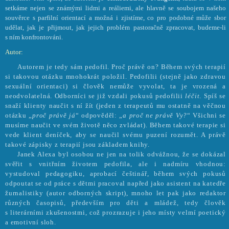
setkáme nejen se známými lidmi a reáliemi, ale hlavně se soubojem našeho
souvěrce s parfilní orientací a možná i zjistíme, co pro podobné může sbor
udělat, jak je přijmout, jak jejich problém pastoračně zpracovat, budeme-li
s ním konfrontováni.
Autor:
Autorem je tedy sám pedofil. Proč právě on? Během svých terapií
si takovou otázku mnohokrát položil. Pedofilii (stejně jako zdravou
sexuální orientaci) si člověk nemůže vyvolat, ta je vrozená a
neodvolatelná. Odborníci se již vzdali pokusů pedofilii
léčit
. Spíš se
snaží klienty naučit s ní žít (jeden z terapeutů mu ostatně na věčnou
otázku „
proč právě já
“ odpověděl: „
a proč ne právě Vy?
“ Všichni se
musíme naučit ve svém životě něco zvládat). Během takové terapie si
vede klient deníček, aby se naučil svému puzení rozumět. A právě
takové zápisky z terapií jsou základem knihy.
Janek Alexa byl osobou ne jen na tolik odvážnou, že se dokázal
svěřit s vnitřním životem pedofila, ale i nadmíru vhodnou:
vystudoval pedagogiku, aprobací češtinář, během svých pokusů
odpoutat se od práce s dětmi pracoval napřed jako asistent na katedře
žurnalistiky (autor odborných skript), mnoho let pak jako redaktor
různých časopisů, především pro děti a mládež, tedy člověk
s literárními zkušenostmi, což prozrazuje i jeho místy velmí poetický
a emotivní sloh.