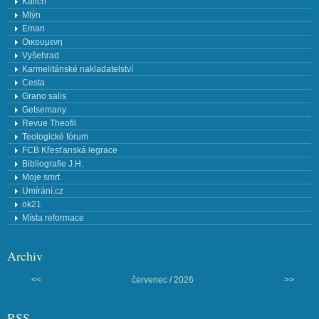
Kalich
Mlýn
Eman
Οικουμενη
Vyšehrad
Karmelitánské nakladatelství
Cesta
Grano salis
Getsemany
Revue Theofil
Teologické fórum
FCB Křesťanská legrace
Bibliografie J.H.
Moje smrt
Umírání.cz
ok21
Místa reformace
Archiv
<<
červenec
/
2026
>>
RSS