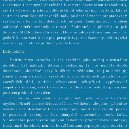
z kastrace i postupné dozrávání k tomuto nevratnému rozhodnutí),
tak i s vývojem přístupu odborníků od jeho prvních deliktů, kdy si
s ním ani sexuologové nevěděli rady, po dnešní značně propracovaný
systém až i ke vzniku detenčních zařízení, kombinujících soudem
nařízené odnětí svobody s terapií. Podrobněji a přesněji to pak
dotahuje MUDr. Slavoj Brichcín, který se zabývá duševními pochody
pedofilů, motivací k terapii, perspektivy, medikamenty, chirurgická
řešení a jejich etické problémy i cíle terapií.
Duše pedofila:
Vnitřní život pedofila je zde nastíněn jako souboj s neustálou
potřebou být nablízku dětem s vědomím, že
to nemůže dobře
dopadnout, skutečné lásky k dětem s vědomím, že jim ubližuje,
strach z terapie strach z reakcí okolí, z odpovědnosti za další osudy
zneužitých dětí, potřeba sebepoznání sebepřijetí, vypěstování
empatie k obětem, výčitky svědomí, u zbožného pedofila provázené
pocitem prokletí a zavržení.
Co mě na něm osobně zaujalo bylo jeho
korporativistické
myšlení. Neměl ambice šéfovat něčemu velikému, ale jeho myšlení se
neustále s až obsedantně točí kolem pojmu
oddíl
. Jeho životní pozicí
je postavení kvočny v čele důmyslně stmeleného houfu kuřat.
S dokonalou pedopsychologickou pedanterií propracovává strategie,
jimiž tmelí kolektiv; není to bozděčné, sám popisuje psychosociální