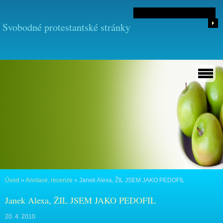
Svobodné protestantské stránky
Úvod
»
Anotace, recenze
»
Janek Alexa, ŽIL JSEM JAKO PEDOFIL
Janek Alexa, ŽIL JSEM JAKO PEDOFIL
20. 4. 2010