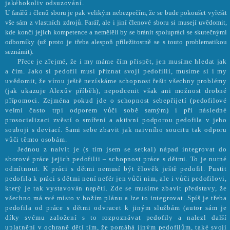
jakéhokoliv odsuzování.
U farářů i členů sboru je pak velikým nebezpečím, že se bude pokoušet vyřešit
vše sám z vlastních zdrojů. Farář, ale i jiní členové sboru si musejí uvědomit,
kde končí jejich kompetence a nemělěli by se bránit spolupráci se skutečnými
odborníky (už proto je třeba alespoň příležitostně se s touto problematikou
seznámit).
Přece je zřejmé, že i my máme čím přispět, jen musíme hledat jak
a čím. Jako si pedofil musí přiznat svoji pedofilii, musíme si i my
uvědomit, že vírou ještě nezískáme schopnost řešit všechny problémy
(jak ukazuje Alexův příběh), nepodcenit však ani možnost drobné
přípomoci. Zejména pokud jde o schopnost sebepřijetí (pedofilové
velmi často trpí odporem vůči sobě samým) i při následné
prosocializaci zvěstí o smíření a aktivní podporou pedofila v jeho
souboji s deviací. Sami sebe zbavit jak naivního soucitu tak odporu
vůči těmto osobám.
Jednou z naivit je (s tím jsem se setkal) nápad integrovat do
sborové práce jejich pedofilii – schopnost práce s dětmi. To je nutné
odmítnout. K práci s dětmi nemusí být člověk ještě pedofil. Pustit
pedofila k práci s dětmi není nefér jen vůči nim, ale i vůči pedofilovi,
který je tak vystavován napětí. Zde se musíme zbavit představy, že
všechno má své místo v božím plánu a lze to integrovat. Spíš je třeba
pedofila od práce s dětmi odvracet k jiným službám (autor sám je
díky svému založení s to rozpoznávat pedofily a nalezl další
uplatnění v ochraně dětí tím, že pomáhá jiným pedofilům, také svojí