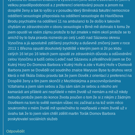
velkou pravděpodobností a z preferencí orientováný pouze a jenom na
dospělé ženy a tak to vyšlo u v posudku který Brněnská fakultní nemocnice
oddělení sexuologie přeposlala na oddělení sexuologie do Havlíčkova
Brodu psychiatrie na oddělení 11 na ambulanci to že došlo k takovím
chybám ve zdravotnicvím v oboru sexuologie v Brně mě dohnalo k tomu že
jsem opustil ve vsém zájmu protože to byl zmatek v mém okolí protože se to
anichž by to byla pravda rozneslo po celý Ledči nad Sázavou okresu
Vysočina a já apsolutně zděšený psychicky a duševně zničený jsem v roce
2013 1 Března opustil dlouholetý byldliště v kterým jsem si žil po klidu
celých 16 let po 16 letech jsem opustil ze zdravotních důvodu a odůvodnění
celou Vysočinu a tudíš celou Ledeč nad Sázavou a přestěhovál jsem se Do
Kutný Hory Do Domova Barbora v Kutný Hoře a zde v Kutný Hoře v Domově
Barbora jsem se Dověděl od soudního znalce Maryuse Byse tu druhou verzi
která o mě říkála čistou pravdu tak že jsem člověk z orientací z preferencí na
Dospělé ženy a tím jsem skončil z Mezilidskýma a pracovněprávníma
Vztahama a jsem sám sebou a žiju sám sám ze sebou a nikoho ani
kamarádi ani přátelé ani nepřátelé v mém životě už nemám a mít už nikdy
nebudu protože jsem do konce života poučen o tom že si z nikým z žádným
člověkem na tom to světě nemám vůbec nic začínat a na tož sním něco
soukromího v mém životě mít společného to nepřipadá v mém životě už v
úvahu tak že to jsem vám chtěl zdělit martin Torák Domov Barbora
poskytovatel sociálních služeb
Odpovědět