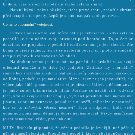
knihou, včas rozpoznat podstatu svého vztahu k nim).
Naivní bývá i pokus blízkých, třeba právě sboru, pedofila chránit
před terapií a terapeuty. Lepší je s nimi naopak spolupracovat.
Co na to „normální“ veřejnost:
Pedofila nelze omlouvat. Může být a je nebezečný, i když většina
pedofilů je s to udržet svoji orientaci pod kontrolou. To, o čem se
dozvíme, co propukne v pedofilii realizovanou, je jen zlomek. Ale
komu to ujede jednou, ten už se neubrání podruhé. I proto je součástí
terapie výcvik k vnímavosti vůči oběti.
Na druhou stranu je třeba mít na paměti, že pedofil si za svoji
orientaci nemůže a je třeba jej podpořit. Zatímco my „normální“
smíme bez špatného svědomí realizovat svůj pohlavní život (jako dar
od Boha), pedofil se jej musí zříct. Máme-li jim ne jen jako věřící, ale
vůbec jako lidé, pomoct musíme si je přestat ošklivit a démonizovat
je, jako autoři kriminálních filmů. Musíme se naučit ctít
odvahu
těch, kdo se svojí orientací bojují, vytvářet prostředí, kde mohou mít
jistotu, že se jim neuzavře, pokud se s ní svěří, což nelze v prostředí,
kde se „
o takových věcech nemluví
“, leda s odporem. Lidi, kteří
odmítnou práci mezi dětmi, je dobré nepřemlouvat. Nikdy nemůžeme
(a ani nemusíme) vědět, proč tak činí.
MUDr. Brichcín připomíná, že věznit pedofila je levnější, než péče o
něj, ale méně efektivní. Propuštěný pedofil, který nebyl poučen, nebo