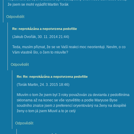
že jsem se mohl vyjádřit Martiin Torák
Odpovědět
Re: neprokázána a nepotvrzena pedofilie
(
Jakub Dvořák
,
30. 11. 2014
21:44
)
Teda, musím přiznat, že se ve Vaší reakci moc neorientuji. Nevím, o co
Vám vlastně šlo, o čem to mluvíte?
Odpovědět
Re: Re: neprokázána a nepotvrzena pedofilie
(
Torák Martin
,
24. 3. 2015
18:46
)
Mluvím o tom že jsem byl 3 roky považován za devianta z pedofilníma
sklonama až na konec se vše vysvětlito a podle Maryuse Byse
soudního znalce jsem z preferencí oryentováný na ženy na dospělé
ženy o tom já jsem Mluvil a to je celý
Odpovědět