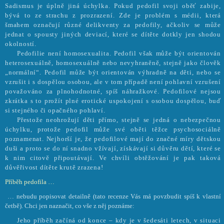
Sadismus je úplně jiná úchylka. Pokud pedofil svoji oběť zabije,
bývá to ze strachu z prozrazení. Zde je problém s médii, která
šmahem označují různé delikventy za pedofily, ačkoliv se může
jednat o spousty jiných deviací, které se dítěte dotkly jen shodou
okolností.
Pedofilie není homosexualita. Pedofil však může být orientován
heterosexuálně, homosexuálně nebo nevyhraněně, stejně jako člověk
„normální“. Pedofil může být orientován výhradně na děti, nebo se
vzrušit i s dospělou osobou, ale v tom případě není pohlavní vzrušení
považováno za plnohodnotné, spíš náhražkové. Pedofilové nejsou
zkrátka s to prožít plné erotické uspokojení s osobou dospělou, buď
si stejného či opačného pohlaví.
Přestože neohrožují děti přímo, stejně se jedná o nebezpečnou
úchylku, protože pedofil může své oběti těžce psychosociálně
poznamenat. Nejhorší je, že pedofilové mají do značné míry dětskou
duši a proto se do ní snadno vžívají, získávají si důvěru dětí, které se
k nim citově připoutávají. Ve chvíli obtěžování je pak taková
důvěřivost dítěte krutě zrazena!
Příběh pedofila …
… nebudu popisovat detailně (tato recenze Vás má povzbudit spíš k vlastní
četbě). Chci jen naznačit, co vše z něj poznáme:
Jeho příběh začíná od konce – kdy je v šedesáti letech, v situaci