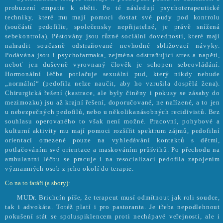
probuzení empatie k oběti. Po té následují psychoterapeutické
techniky, které mu mají pomoci dostat své pudy pod kontrolu
(součástí pedofilie, společensky nepřijatelné, je právě snížená
sebekontrola). Pěstovány jsou různé sociální dovednosti, které mají
nahradit současně odstraňované nevhodné sbližovací návyky.
Podávána jsou i psychofarmaka, zejména odstraňující stres a napětí,
neboť jen duševně vyrovnaný člověk je schopen sebeovládání.
Hormonální léčba potlačuje sexuální pud, který nikdy nebude
„normální“ (pedofila nelze naučit, aby ho vzrušila dospělá žena).
Chirurgická řešení (kastrace, ale byly činěny i pokusy se zásahy do
mezimozku) jsu až krajní řešení, doporučované, ne nařízené, a to jen
u nebezpečných pedofilů, nebo u několikanásobných recidivistů. Bez
souhlasu operovaného to však není možné. Pracovní, pohybové a
kulturní aktivity mu mají pomoci rozšířit spektrum zájmů, pedofilní
orientací omezené pouze na vyhledávání kontaktů s dětmi,
potlačováním své orientace a maskováním průšvihů. Po přechodu na
ambulantní léčbu se pracuje i na resocializaci pedofila zapojením
významných osob z jeho okolí do terapie.
Co na to faráři (a sbory):
MUDr. Brichcín píše, že terapeut musí odmítnout jak roli soudce,
tak i advokáta. Totéž platí i pro pastoranta. Je třeba nepodlehnout
pokušení stát se spoluspiklencem proti nechápavé veřejnosti, ale i