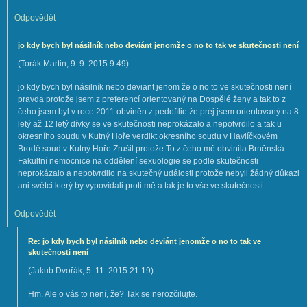
Odpovědět
jo kdy bych byl násilník nebo deviánt jenomže o no to tak ve skutečnosti není
(
Torák Martin
,
9. 9. 2015
9:49
)
jo kdy bych byl násilník nebo deviant jenom že o no to ve skutečnosti není
pravda protože jsem z preferencí orientovaný na Dospělé ženy a tak to z
čeho jsem byl v roce 2011 obviněn z pedofílie že préj jsem orientovaný na 8
letý až 12 letý dívky se ve skutečnosti neprokázalo a nepotvrdilo a tak u
okresního soudu v Kutný Hoře verdikt okresního soudu v Havlíčkovém
Brodě soud v Kutný Hoře Zrušil protože To z čeho mě obvinila Brněnská
Fakultní nemocnice na oddělení sexuologie se podle skutečnosti
neprokázalo a nepotvrdilo na skutečný události protože nebyli žádný důkazi
ani světci který by vypovídali proti mě a tak je to vše ve skutečnosti
Odpovědět
Re: jo kdy bych byl násilník nebo deviánt jenomže o no to tak ve
skutečnosti není
(
Jakub Dvořák
,
5. 11. 2015
21:19
)
Hm. Ale o vás to není, že? Tak se nerozčilujte.