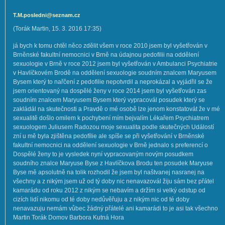
T.M.posledni@seznam.cz
(
Torák Martin
,
15. 3. 2016
17:35
)
já bych k tomu chtěl něco zdělit všem v roce 2010 jsem byl vyšetřován v
Brněnské fakultní nemocnici v Brně na údajnou pedofilii na oddělení
sexuologie v Brně v roce 2012 jsem byl vyšetřován v Ambulanci Psychiatrie
v Havlíčkovém Brodě na oddělení sexuologie soudním znalcem Maryusem
Bysem který to nařčení z pedofilie nepotvrdil a neprokázal a vyjádřil se že
jsem orientovaný na dospělé ženy v roce 2014 jsem byl vyšetřován zas
soudním znalcem Maryusem Bysem který vypracovál posudek který se
zakládál na skutečnosti a Pravdě o mé osobě lze jenom konstatovát že v mé
sexualitě došlo omilem k pochybení mím bejvalím Lékařem Psychiatrem
sexuologem Juliusem Radozou moje sexualita podle skutečných Událostí
zní u mě byla zjištěna pedofílie ale spíše se při vyšetřování v Brněnské
fakultní nemocnici na oddělení sexuologie v Brně jednalo s preferencí o
Dospělé ženy to je vysledek nyní vypracovaným novým posudkem
soudního znalce Maryuse Byse z Havlíčkova Brodu ten posudek Maryuse
Byse mě apsolutně na tolik rozhodil že jsem byl naštvanej nasranej na
všechny a z nikým jsem už od tý doby nic nenavazovál žiju sám bez přátel
kamarádu od roku 2012 z nikým se nebavím a držím si velký odstup od
cizích lidí nikomu od té doby nedůvěřuju a z nikým nic od té doby
nenavazuju nemám vůbec žádný přátelé ani kamarádi to je asi tak všechno
Martin Torák Domov Barbora Kutná Hora