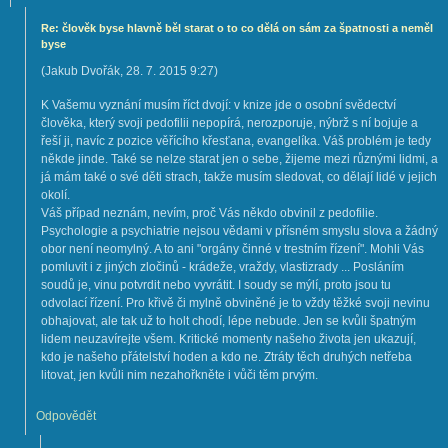
Re: člověk byse hlavně běl starat o to co dělá on sám za špatnosti a neměl
byse
(
Jakub Dvořák
,
28. 7. 2015
9:27
)
K Vašemu vyznání musím říct dvojí: v knize jde o osobní svědectví
člověka, který svoji pedofilii nepopírá, nerozporuje, nýbrž s ní bojuje a
řeší ji, navíc z pozice věřícího křesťana, evangelíka. Váš problém je tedy
někde jinde. Také se nelze starat jen o sebe, žijeme mezi různými lidmi, a
já mám také o své děti strach, takže musím sledovat, co dělají lidé v jejich
okolí.
Váš případ neznám, nevím, proč Vás někdo obvinil z pedofilie.
Psychologie a psychiatrie nejsou vědami v přísném smyslu slova a žádný
obor není neomylný. A to ani "orgány činné v trestním řízení". Mohli Vás
pomluvit i z jiných zločinů - krádeže, vraždy, vlastizrady ... Posláním
soudů je, vinu potvrdit nebo vyvrátit. I soudy se mýlí, proto jsou tu
odvolací řízení. Pro křivě či mylně obviněné je to vždy těžké svoji nevinu
obhajovat, ale tak už to holt chodí, lépe nebude. Jen se kvůli špatným
lidem neuzavírejte všem. Kritické momenty našeho života jen ukazují,
kdo je našeho přátelství hoden a kdo ne. Ztráty těch druhých netřeba
litovat, jen kvůli nim nezahořkněte i vůči těm prvým.
Odpovědět