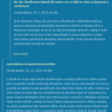
Re: Re: člověk byse hlavně běl starat o to co dělá on sám za špatnosti a
neměl byse
(
Torák Martin
,
30. 7. 2015
16:28
)
já to všechno chápu ale jak znovu důvěřovát a věřit lidem když je
jeden k druhýmu je apsolutně ukradený a všichni si Myslej něco o
Bláznech podivejte se ať už se Můj život Bude obracet v jakéjch koliv
kruzích tak mě už jsou Lidé a Mezilidské a pracovněprávní vztahy
mezi lidma apsolutně ukradený děkuji Martin Torák Domov Barbora
poskytovatel sociálních služeb
Odpovědět
neprokázána a nepotvrzena pedofilie
(
Torák Martin
,
21. 11. 2014
18:39
)
v životě se muže stát cokoliv člověk muže a nemusí přít na to včem souvisí
jeho sexualita člověk muže být přesvěčen o tom že je orientovaný na ženy a
později se ukáže že jeto pedofil jeto vše úkáz toho všeho že dřív v historii se
tohle tahle uchylka jako by neřešila bylo to vše tabu když jsi vzpomenu že
jeden vládce tehdejšího říma byl homosexuál a souložil z Mladíma mužema
nikdo tohle neřešil a téhdy se tomu říkálo sodoma komora v římě v chrámu
na skále postavený kde nemohl vůbec nikdo a kde mohli jenom Mladí muži
k tehdejšímu vládci říma v součastný době se řeší to jestli je člověk pedofil