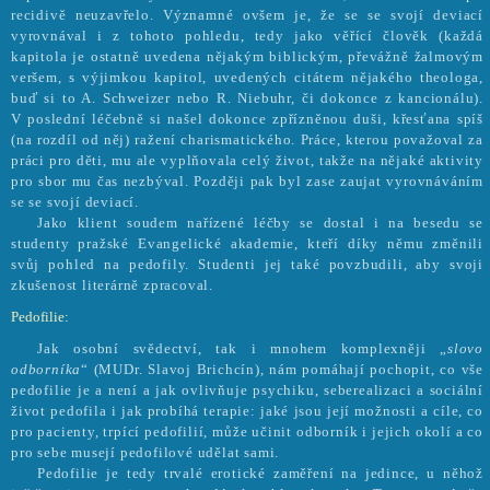
recidivě neuzavřelo. Významné ovšem je, že se se svojí deviací
vyrovnával i z tohoto pohledu, tedy jako věřící člověk (každá
kapitola je ostatně uvedena nějakým biblickým, převážně žalmovým
veršem, s výjimkou kapitol, uvedených citátem nějakého theologa,
buď si to A. Schweizer nebo R. Niebuhr, či dokonce z kancionálu).
V poslední léčebně si našel dokonce zpřízněnou duši, křesťana spíš
(na rozdíl od něj) ražení charismatického. Práce, kterou považoval za
práci pro děti, mu ale vyplňovala celý život, takže na nějaké aktivity
pro sbor mu čas nezbýval. Později pak byl zase zaujat vyrovnáváním
se se svojí deviací.
Jako klient soudem nařízené léčby se dostal i na besedu se
studenty pražské Evangelické akademie, kteří díky němu změnili
svůj pohled na pedofily. Studenti jej také povzbudili, aby svoji
zkušenost literárně zpracoval.
Pedofilie:
Jak osobní svědectví, tak i mnohem komplexněji „
slovo
odborníka
“ (MUDr. Slavoj Brichcín), nám pomáhají pochopit, co vše
pedofilie je a není a jak ovlivňuje psychiku, seberealizaci a sociální
život pedofila i jak probíhá terapie: jaké jsou její možnosti a cíle, co
pro pacienty, trpící pedofilií, může učinit odborník i jejich okolí a co
pro sebe musejí pedofilové udělat sami.
Pedofilie je tedy trvalé erotické zaměření na jedince, u něhož