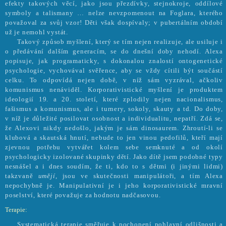
efekty takových věcí, jako jsou přezdívky, stejnokroje, oddílové
symboly a talismany … nelze nevzpomenout na Foglara, kterého
považoval za svůj vzor! Děti však dospívaly; v pubertálním období
už je nemohl vystát.
Takový způsob myšlení, který se tím nejen realizuje, ale usiluje i
o předávání dalším generacím, se do dnešní doby nehodí. Alexa
popisuje, jak programaticky, s dokonalou znalostí ontogenetické
psychologie, vychovával svěřence, aby se vždy cítili být součástí
celku. To odpovídá nejen době, v níž sám vyzrával, ačkoliv
komunismus nenáviděl. Korporativistické myšlení je produktem
ideologií 19. a 20. století, které zplodily nejen nacionalismus,
fašismus a komunismus, ale i turnery, sokoly, skauty a td. Do doby,
v níž je důležité posilovat osobnost a individualitu, nepatří. Zdá se,
že Alexovi nikdy nedošlo, jakým je sám dinosaurem. Zhroutí-li se
klubová a skautská hnutí, nebude to jen vinou pedofilů, kteří mají
zjevnou potřebu vytvářet kolem sebe semknuté a od okolí
psychologicky izolované skupinky dětí. Jako dítě jsem podobné typy
nesnášel a i dnes soudím, že ti, kdo to s dětmi (i jinými lidmi)
takzvaně
umějí
, jsou ve skutečnosti manipulátoři, a tím Alexa
nepochybně je. Manipulativní je i jeho korporativistické mravní
poselství, které považuje za hodnotu nadčasovou.
Terapie:
Systematická terapie směřuje k pochopení pohlavní odlišnosti a