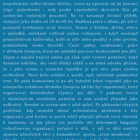
projednávání svého třetího deliktu, vezen na operační sál ke kastraci
(lépe:
pulpektomii
– tedy pouhé vyprázdnění aktivních žláz při
zachování varletních pouzder). Na to navazuje životní příběh,
sledující jeho dráhu od 18 do 60 let. Nadšená práce s dětmi, při níž si
postupně uvědomuje svoji deviaci. Strach z deliktu, delikt, obavy
z následků, nečekaně vstřícné reakce veřejnosti, i když současně
pronásledován kádrováky, kteří se dřív nebo později o jeho prvním,
podmíněném trestu dozvědí. Časté změny zaměstnání, práce
v dětském časopisu, která mu pomáhá pracovat bezkontakně pro děti.
Zájem o asijská bojová umění jej však opět vystaví pokušení, když
dostatne nabídku, aby vedl dětský oddíl a on nemá odvahu přiznat,
že i přes výmaz z trestního rejstříku je pro tuto práci osobou
nevhodnou. Nové kolo selhání a soudů, opět nečekaně podmíněný
trest. Po pádu komunismu si na něj bohužel kdosi vzpoměl jako na
schopného redaktora dětského časopisu (delikt byl zapomenut), který
organizoval dobrodružné výpravy pro děti. V padesáti letech
s odumírajícím sexuálním puzením si sám ostatně připadal jako
neškodný. Šeredně se ovšem sám v sobě spletl. Po překonání různých
problémů, kdy nemohli zůstat neformálním sdružením a kdy
organizaci, pod kterou se jejich oddíl připojil přivedl nový vlastník
k bankrotu, se jim přece jen podařilo dát dohromady fungující
volnočasovou organizaci, pečující o děti, v níž se děti naučily
spoustu užitečných věcí o kamarádství, sportu, „lesní moudrosti“, o