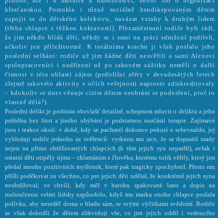
přírodě, ale i o morálce a náboženství, neboť šlo o organizaci
křesťanskou. Pomohla i různě sociálně hendikepovaným dětem
zapojit se do dětského kolektivu, navázat vztahy k druhým lidem
(třeba chlapce s těžkou koktavostí). Přezaměstnaní rodiče byli rádi,
že jim někdo hlídá děti, někdy se i sami na práci sdružení podíleli,
ačkoliv jen příležitostně. K totálnímu krachu ji však poslalo jeho
poslední selhání: rodiče už jim žádné děti nesvěřili a sami Alexovi
spolupracovníci i nadřízení už po takovém zážitku neměli o další
činnost v této oblasti zájem (pedofilní aféry v devadesátých letech
zřejmě takovéto aktivity v očích veřejnosti naprosto zdiskreditovaly
– kdokoliv se dnes věnuje cizím dětem neubrání se podezření, proč to
vlastně dělá?).
Poslední delikt je probírán obzvlášť detailně, schopnost mluvit o deliktu a jeho
průběhu bez litot a jiného uhýbání je podstatnou součástí terapie. Zajímavé
jsou i reakce okolí: v době, kdy se pachatel dokonce pokusí o sebevraždu, jej
vyhledají rodiče jednoho ze svěřenců: vytknou mu sice, že se dopustil zrady
nejen na přímo obtěžovaných chlapcích (k těm jejich syn nepatřil), avšak i
ostatní děti utrpěly újmu – zklamáním z člověka, kterému tolik věřily, který jim
předal mnoho pozitivních myšlenek, které pak tragicky zpochybnil. Přesto mu
přišli poděkovat za všechno, co pro jejich děti udělal, že konkrétně jejich syna
neobtěžoval; ve chvíli, kdy měl v batohu spakované lano a dopis na
rozloučenou velmi lidsky zapůsobilo, když mu matka onoho chlapce poslala
polívku, aby neseděl doma o hladu sám, se svými výčitkami svědomí. Rodiče
se však dohodli že dětem zlikvidují vše, co jim jejich oddíl i vedoucího