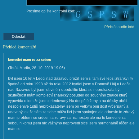
Prosíme opište kontrolní kód:
Přehrát audio kód
Přehled komentářů
konečbě mám to za sebou
(
Torák Martin
,
28. 10. 2019
19:06
)
byl jsem 16 let v Ledči nad Sázavou prožil jsem si tam své lepší ztránky i ty
špatné od roku 1998 až do roku 2012 bydlel jsem v Domově Háj u Ledče
nad Sázavou byl jsem obviněn s pedofílie která se neprokázala být
skutečnost mám kompletní znalecký posudek od soudního znalce který
vypovídá o tom že jsem orientovaný Na dospělé ženy a na dětský oběti
nespolehivé tudíš neprokazatelný jsem po velkým boji dost vyčerpaný a
unavený tak že sám za sebe můžu říct jsem spokojen ale odneslo to zdravý
mám problémi se srdcem a zdravý za nic nestojí ale má to konečně za
sebou nikomu jsem nic vážnýho neprovedl sice jsem hormonálně léčen ale
mám to