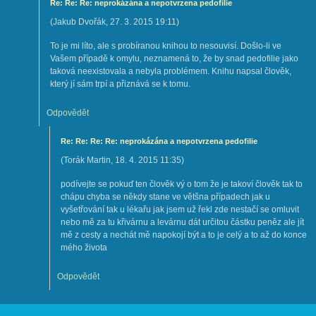
Re: Re: Re: neprokázána a nepotvrzena pedofilie
(
Jakub Dvořák
,
27. 3. 2015
19:11
)
To je mi líto, ale s probíranou knihou to nesouvisí. Došlo-li ve
Vašem případě k omylu, neznamená to, že by snad pedofilie jako
taková neexistovala a nebyla problémem. Knihu napsal člověk,
který jí sám trpí a přiznává se k tomu.
Odpovědět
Re: Re: Re: Re: neprokázána a nepotvrzena pedofilie
(
Torák Martin
,
18. 4. 2015
11:35
)
podívejte se pokuď ten člověk vý o tom že je takoví člověk tak to
chápu chyba se někdy stane ve většna případech jak u
vyšetřování tak u lékařu jak jsem už řekl zde nestačí se omluvit
nebo mě za tu křivárnu a levárnu dát určitou částku peněz ale jít
mě z cesty a nechát mě napokojí být a to je celý a to až do konce
mého života
Odpovědět