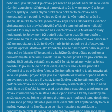
nebo není jeto tak pokuť je člověk přesvěčen že pedofil není tak se to všemi
různými zpusoby snaží dokázat a prokázat to že je v tom nevyně a že se
všichni spletly a udělali chybu prokázat a dokázat to že člověk není
homosexuál ani pedofil je velice obtížné stojí to vše hodně sil a úsilí a
snahu jak se říká to co říkál jeden člověk když chceš tak dokážeš všechno
překonat nebo jak praví středověké přísloví v tom nejlepším je nejlepší
přestat a to si myslím že mulví o nás všech člověk ať je Mladí nebo starý
nedokazuje to že by mohl být pedofil pokuť se to později neprokáže a
nedokáže se mu to vše verbální komunikace dospělýho člověka bavící se z
dítětem nedokazuje to že by člověk mněl by být pedofil vy si přectavujete
pedofila opravdu doslova jako kohokoliv kdo se baví z dětmi nebo se jich na
něco ptá vy faktycky šíříte spami a z každýho člověka děláte pedofilem a
neuvědomujete si že tomu člověku se muže dost přitížit a že pak všichni mu
mužete říkát cokoliv vykládát mu později že jste to tak nemysleli a že jste
nevěděli to jak mu bude po tom všem je lepší si vše v hlavě probrat a
uvědomit si to co o člověku řeknu a čím ho nařknu když je to ale pravda tak
se to vše později projeví když jeto ale naprostá lež v tomto případě nestačí
omluva nebo peníze ale jít z cesty tomu člověku a už ho dál neobtěžovát
protože ten člověk moc dobře je informovaný o lidech který ho tak to nařkli
pedofilem od lékařské komory a od psychiatru a sexuologu a doktoru je ten
člověk informovanej co se stalo a děje v jeho životě a každý člověk by měl
zvažovát slova co řekne proti tomu druhému aby neuškodil tomu dotyčnému
a sám sobě později tak tohle jsem vám všem chtěl říct abyste věděly to co si
mužete vymyslet na člověka a co se nikdy nestalo a neprokázalo a
nepotvrdilo že bych skutečně byl nebezpečný okolí nebo sám sobě děkuji