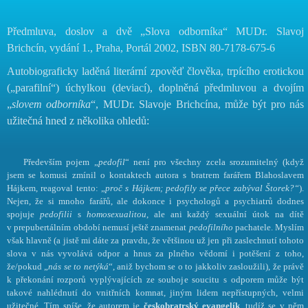
Předmluva, doslov a dvě „Slova odborníka“ MUDr. Slavoj
Brichcín, vydání 1., Praha, Portál 2002, ISBN 80-7178-675-6
Autobiograficky laděná literární zpověď člověka, trpícího erotickou
(„parafilní“) úchylkou (deviací), doplněná předmluvou a dvojím
„
slovem odborníka
“, MUDr. Slavoje Brichcína, může být pro nás
užitečná hned z několika ohledů:
Především pojem „
pedofil
“ není pro všechny zcela srozumitelný (když
jsem se komusi zmínil o kontaktech autora s bratrem farářem Blahoslavem
Hájkem, reagoval tento: „
proč s Hájkem; pedofily se přece zabýval Štorek?“
).
Nejen, že si mnoho farářů, ale dokonce i psychologů a psychiatrů dodnes
spojuje
pedofilii
s
homosexualitou
, ale ani každý sexuální útok na dítě
v prepubertálním období nemusí ještě znamenat
pedofilního
pachatele. Myslím
však hlavně (a jistě mi dáte za pravdu, že většinou už jen při zaslechnutí tohoto
slova v nás vyvolává odpor a hnus za plného vědomí i potěšení z toho,
že/pokud „
nás se to netýká
“, aniž bychom se o to jakkoliv zasloužili), že právě
k překonání rozporů vyplývajících ze souboje soucitu s odporem může být
takové nahlédnutí do vnitřních komnat, jiným lidem nepřístupných, velmi
užitečné. Tím spíše, že autorem je
českobratrský evangelík
, tudíž se v něm