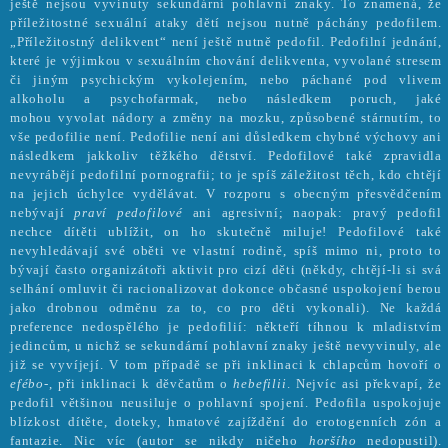
ještě nejsou vyvinuty sekundární pohlavní znaky. To znamená, že
příležitostné sexuální ataky dětí nejsou nutně páchány pedofilem.
„Příležitostný delikvent“ není ještě nutně pedofil. Pedofilní jednání,
které je výjimkou v sexuálním chování delikventa, vyvolané stresem
či jiným psychickým vykolejením, nebo páchané pod vlivem
alkoholu a psychofarmak, nebo následkem poruch, jaké
mohou vyvolat nádory a změny na mozku, způsobené stárnutím, to
vše pedofilie není. Pedofilie není ani důsledkem chybné výchovy ani
následkem jakkoliv těžkého dětství. Pedofilové také zpravidla
nevyrábějí pedofilní pornografii; to je spíš záležitost těch, kdo chtějí
na jejich úchylce vydělávat. V rozporu s obecným přesvědčením
nebývají
praví pedofilové
ani agresivní; naopak: pravý pedofil
nechce dítěti ublížit, on ho skutečně miluje! Pedofilové také
nevyhledávají své oběti ve vlastní rodině, spíš mimo ni, proto to
bývají často organizátoři aktivit pro cizí děti (někdy, chtějí-li si svá
selhání omluvit či racionalizovat dokonce občasné uspokojení berou
jako drobnou odměnu za to, co pro děti vykonali). Ne každá
preference nedospělého je pedofilií: někteří tíhnou k mladistvím
jedincům, u nichž se sekundární pohlavní znaky ještě nevyvinuly, ale
již se vyvíjejí. V tom případě se při inklinaci k chlapcům hovoří o
efébo-
, při inklinaci k děvčatům o
hebefilii
. Nejvíc asi překvapí, že
pedofil většinou neusiluje o pohlavní spojení. Pedofila uspokojuje
blízkost dítěte, doteky, hmatové zajíždění do erotogenních zón a
fantazie. Nic víc (autor se nikdy ničeho
horšího
nedopustil).