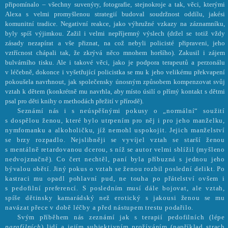
připomínalo – všechny suvenýry, fotografie, stejnokroje a tak, věci, kterými
Alexa s velmi promyšlenou strategií budoval soudržnost oddílu, jakési
komunitní tradice. Negativní reakce, jako výhružné vzkazy na záznamníku,
byly spíš výjimkou. Zažil i velmi nepříjemný výslech (držel se totiž vždy
zásady nezapírat a vše přiznat, na což nebyli policisté připraveni, jeho
vztřícnost chápali tak, že zkrývá něco mnohem horšího). Zakusil i zájem
bulvárního tisku. Ale i takové věci, jako je podpora terapeutů a perzonálu
v léčebně, dokonce i vyšetřující policistka se mu k jeho velikému překvapení
pokoušela navrhnout, jak společensky únosným způsobem kompenzovat svůj
vztah k dětem (konkrétně mu navrhla, aby místo úsilí o přímý kontakt s dětmi
psal pro děti knihy o methodách přežití v přírodě).
Seznámí nás i s neúspěšnými pokusy o „normální“ soužití
s dospělou ženou, které bylo utrpením pro něj i pro jeho manželku,
nymfomanku a alkoholičku, jíž nemohl uspokojit. Jejich manželství
se brzy rozpadlo. Nejslibněji se vyvíjel vztah se starší ženou
s mentálně retardovanou dcerou, s níž se autor velmi sblížil (myšleno
nedvojznačně). Co čert nechtěl, paní byla příbuzná s jednou jeho
bývalou obětí. Jiný pokus o vztah se ženou rozbil poslední delikt. Po
kastraci mu opadl pohlavní pud, ne touha po přátelství ovšem i
s pedofilní preferencí. S posledním musí dále bojovat, ale vztah,
spíše dětinsky kamarádský než erotický s jakousi ženou se mu
navázat přece v době léčby a před nástupem trestu podařilo.
Svým příběhem nás zeznámí jak s terapií pedofilních (lépe
parafilních
) lidí a jejím subjektivním prožíváním (například strach