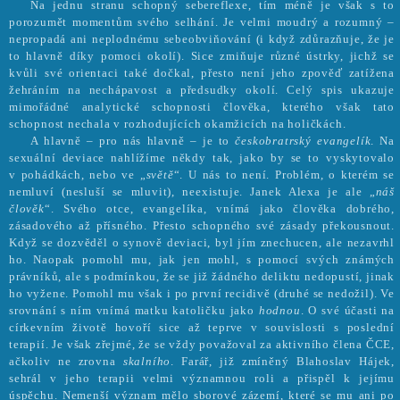
Na jednu stranu schopný sebereflexe, tím méně je však s to
porozumět momentům svého selhání. Je velmi moudrý a rozumný –
nepropadá ani neplodnému sebeobviňování (i když zdůrazňuje, že je
to hlavně díky pomoci okolí). Sice zmiňuje různé ústrky, jichž se
kvůli své orientaci také dočkal, přesto není jeho zpověď zatížena
žehráním na nechápavost a předsudky okolí. Celý spis ukazuje
mimořádné analytické schopnosti člověka, kterého však tato
schopnost nechala v rozhodujících okamžicích na holičkách.
A hlavně – pro nás hlavně – je to
českobratrský evangelík
. Na
sexuální deviace nahlížíme někdy tak, jako by se to vyskytovalo
v pohádkách, nebo ve „
světě
“. U nás to není. Problém, o kterém se
nemluví (nesluší se mluvit), neexistuje. Janek Alexa je ale „
náš
člověk
“. Svého otce, evangelíka, vnímá jako člověka dobrého,
zásadového až přísného. Přesto schopného své zásady překousnout.
Když se dozvěděl o synově deviaci, byl jím znechucen, ale nezavrhl
ho. Naopak pomohl mu, jak jen mohl, s pomocí svých známých
právníků, ale s podmínkou, že se již žádného deliktu nedopustí, jinak
ho vyžene. Pomohl mu však i po první recidivě (druhé se nedožil). Ve
srovnání s ním vnímá matku katoličku jako
hodnou
. O své účasti na
církevním životě hovoří sice až teprve v souvislosti s poslední
terapií. Je však zřejmé, že se vždy považoval za aktivního člena ČCE,
ačkoliv ne zrovna
skalního
. Farář, již zmíněný Blahoslav Hájek,
sehrál v jeho terapii velmi významnou roli a přispěl k jejímu
úspěchu. Nemenší význam mělo sborové zázemí, které se mu ani po