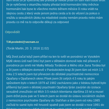
vám tvrdit že je vyléčenej ale pravda je někde jinde on sám vám bude tvrdit
že je vyléčenej v okamžiku kdyby přestal brát hormonální léky iněchce
hormonální tak byse to všechno mohlo během měsíce či roka vrátit na
stejnou cestu z který vede jenom jedna cesta a to do vězení za pokus o
vraždu a sexuálních útoku na mladistvé osoby nemám pravdu nebo mám
pravdu co mě na to odpovíte děkuji za odpoved
Odpovědět
T.M.posledni@seznam.cz
(
Torák Martin
,
20. 3. 2016
11:02
)
Můj život začal když jsem přišel na ten to svět ve porodnici ve Vysokém
Mýtě okres ústí nad Orlicí byl jsem v dětském domově kde mě převezli z
porodnice po smrti mé Matky Milady Torákové a Mého otce Jana Toráka byl
a žil jsem v dětským domově v Pardubickém kraji žil jsem tám od mích 1.5
roku 2.5 letech jsem byl převezen do děstské psychiatrické nemocnice
Opařany v Opařanech okres Písek jsem žil celých 4.5 roku to jakým
spůsobem bylo v letech 1979 až 1982 zacházeno jako z lidskou bytostí bylo
příšerný byl jsem v děstský psychiatrii Opařany týrán zavýrán do izolace
sexuálně zneužíván od Mích 3.5 rokách klientama staršíma 15 let a musel
jsem držet pusu pak ve 5 letech jsem se dostál do ústavu sociálních služeb
z nemocnice psychiatrie Opařany do Slaťiňan a tám jsem od roku 1985
začívál to samé bylo mě hnusně spatně pak jsem se dostál v roce 1991 do