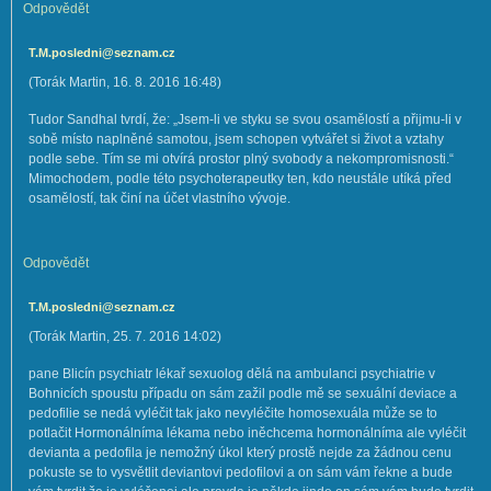
Odpovědět
T.M.posledni@seznam.cz
(
Torák Martin
,
16. 8. 2016
16:48
)
Tudor Sandhal tvrdí, že: „Jsem-li ve styku se svou osamělostí a přijmu-li v
sobě místo naplněné samotou, jsem schopen vytvářet si život a vztahy
podle sebe. Tím se mi otvírá prostor plný svobody a nekompromisnosti.“
Mimochodem, podle této psychoterapeutky ten, kdo neustále utíká před
osamělostí, tak činí na účet vlastního vývoje.
Odpovědět
T.M.posledni@seznam.cz
(
Torák Martin
,
25. 7. 2016
14:02
)
pane Blicín psychiatr lékař sexuolog dělá na ambulanci psychiatrie v
Bohnicích spoustu případu on sám zažil podle mě se sexuální deviace a
pedofilie se nedá vyléčit tak jako nevyléčite homosexuála může se to
potlačit Hormonálníma lékama nebo iněchcema hormonálníma ale vyléčit
devianta a pedofila je nemožný úkol který prostě nejde za žádnou cenu
pokuste se to vysvětlit deviantovi pedofilovi a on sám vám řekne a bude