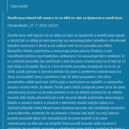
Odpovědět
člověk byse hlavně běl starat o to co dělá on sám za špatnosti a neměl byse
(
Torák Martin
,
27. 7. 2015
18:07
)
člověk byse měl starat o to co dělá on sám za špatnosti a neměl byse starat
o druhý lidi co děláj já sám jsem byl na sexuologickém vyšetření v Brněnské
fakultní nemocnici v Brně a oni udělali dvě verze posudku pro Mího
Bejvalího lékaře psychiatra a sexuologa pana juliuse Radozu a pro
Havlíčkobrodskou psychiatrickou ambulanci na sexuologickém oddělení 11
a v jednom posudku jse zmiňovali o tom že jsem orientovaný na 8 letý až 12
letý dívky a Dospělé ženy a v tom druhém posudku poukázali na to že se
čistě a jistě jednalo o ženské pohlaví že jsem z preferencí orientovaný na
ženy na dospělé ženy z preferencí tak že který posudek o mě něco
pravdivého zdělil jsem byl 100% jistý a mohl jsem se vyjádřit i u okresního
soudu v Kutný Hoře Já Martin Torák jsem válčil a bojovál jsem za to že jsem
orientovaný pouze na ženské pohlaví a né na dětské pohlaví že se někde
musela stát chyba přesvěčovát o mé nevyně lékaře psychiatry sexuology a
lékaře a soudní znalce a soudce v okresním soudě nebylo vůbec a v
žádným případě lehký Musel jsem dokázat spoustu věcí podklady soudního
a posudkovího znalectví že se jednalo o hloupí vtip když na mojí adresu
poslali posudek který mě neusvěčovál že jsem pedofil a že jsem
orientovaný na děti ale na dospělé ženy prostě pravda vyšla na jevo k
výslechu ze soudním znalcem a vyšetřením jsme došli k závěrům že jsem z