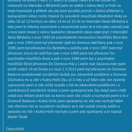
Běstviny na konec v Mích 17 letech to ustalo nikdo si k mé osobě nic
nedovolil na Internátu v Běstvině jsem se setkál z lidma který si hráli na
moje Kamarádi a přátelé ale jak jsem později poznál o žádný přátelství a
kamarádství vůbec nešlo hlavně že sexuálně zneužíváli Mladistně dívky ve
věku 10 až 12 let kluci ve věku 14 let až 15 let ve Internátní škole Běstvina a
taky jsem to nikomu neoznámil a nezachovál jsem se k nim jako udavač pak
v roce jsem musel z velice špatného zdravotníh stavu odjet pryč z Internátní
školy Běstvina v roce 1993 do psychiatrické nemocnice Havlíčkův Brod tám
pak v roce 1995 jsem byl převezen zpět do domova staťiňany pak v roce
1996 jsem byl převezen Do Bystrého u poličky pak v roce 1997 jsem byl
převezen znovu do slaťiňan pak v roce 1998 jsem byl převezen Do
psychiatrie Havlíčkův Brod a pak v roce 1999 jsem byl z psychiatrie
Havlíčkův Brod převezen Do Domova Háj u Ledče nad Sázavou kde jsem
prožil celých 16 let života a v roce 1.3.2013 jsem byl převezen do Domova
Barbora poskytvoatel sociálních služeb pro zdravotně postižený a Domova
Důchodcu no a zde v Kutný Hoře žiju už 3 roky a už Mám zde své zázemý
vypracovál jsem si zde určitý rezpěk u lidí se zdravotním postižením i u
zaměstnanců sociálních služeb a jsem spokojený kde žiju ikdyž jsem chtěl
odejít zas někám jinám tak na konec jsem vše zvážil a rozmyslel jsem si to v
Domově Barbora v Kutný Hoře jsem spokojený nic mě zde nechybí Mám
zde všechno lidi ve sociálních službách se k mé osobě chováj dobře a
opravdu nic mě v Kutný Hoře nechybí a jsem zde spokojený a to napsal
Martin Torák
Odpovědět