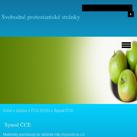
Svobodné protestantské stránky
Úvod
»
Zprávy z ČCE (RSS)
»
Synod ČCE
Synod ČCE
Materiály pocházejí ze stránek
http://synodcce.cz/
.