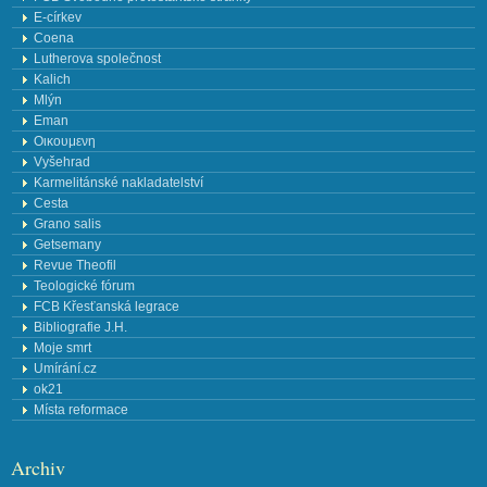
E-církev
Coena
Lutherova společnost
Kalich
Mlýn
Eman
Οικουμενη
Vyšehrad
Karmelitánské nakladatelství
Cesta
Grano salis
Getsemany
Revue Theofil
Teologické fórum
FCB Křesťanská legrace
Bibliografie J.H.
Moje smrt
Umírání.cz
ok21
Místa reformace
Archiv