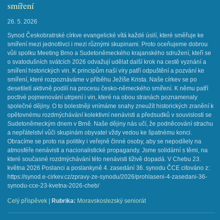
smíření
26. 5. 2026
Synod Českobratrské církve evangelické vítá každé úsilí, které směřuje ke
smíření mezi jednotlivci i mezi různými skupinami. Proto oceňujeme dobrou
vůli spolku Meeting Brno a Sudetoněmeckého krajanského sdružení, kteří se
o svatodušních svátcích 2026 odvažují udělat další krok na cestě vyznání a
smíření historických vin. K principům naší víry patří odpuštění a pozvání ke
smíření, které rozpoznáváme v příběhu Ježíše Krista. Naše církev se po
desetiletí aktivně podílí na procesu česko-německého smíření. K němu patří
poctivé pojmenování utrpení i vin, které na obou stranách poznamenaly
společné dějiny. O to bolestněji vnímáme snahy zneužít historických zranění k
opětovnému rozdmýchávání kolektivní nenávisti a předsudků v souvislosti se
Sudetoněmeckým dnem v Brně. Naše dějiny nás učí, že podněcování strachu
a nepřátelství vůči skupinám obyvatel vždy vedou ke špatnému konci.
Obracíme se proto na politiky i veřejně činné osoby, aby se nepodílely na
atmosféře nenávisti a nacionalistické propagandy. Jsme solidární s těmi, na
které současné rozdmýchávání této nenávisti tíživě dopadá. V Chebu 23.
května 2026 Poslanci a poslankyně 4. zasedání 36. synodu ČCE citováno z:
https://synod.e-cirkev.cz/zpravy-ze-synodu/2026/prohlaseni-4-zasedani-36-
synodu-cce-23-kvetna-2026-cheb/
Celý příspěvek
|
Rubrika:
Moravskoslezský seniorát