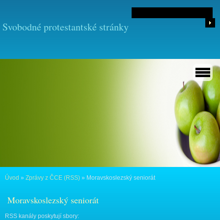
Svobodné protestantské stránky
Úvod
»
Zprávy z ČCE (RSS)
»
Moravskoslezský seniorát
Moravskoslezský seniorát
RSS kanály poskytují sbory: