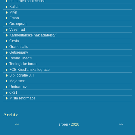
Lutherova společnost
Kalich
Mlýn
Eman
Οικουμενη
Vyšehrad
Karmelitánské nakladatelství
Cesta
Grano salis
Getsemany
Revue Theofil
Teologické fórum
FCB Křesťanská legrace
Bibliografie J.H.
Moje smrt
Umírání.cz
ok21
Místa reformace
Archiv
<<
srpen /
2026
>>