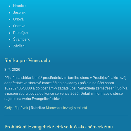
Hranice
Jeseník
Orlová
Ostrava
Prostějov
Štramberk
Zábřeh
Sbírka pro Venezuelu
3. 7. 2026
Přispět na sbírku lze též prostřednictvím farního sboru v Prostějově takto: svůj
dar předáte ve sborové kanceláři do pokladny / pošlete na účet sboru
162282485/0300 a do poznámky zadáte účel: Venezuela zemětřesení. Sbírka
v našem sboru potrvá do konce července 2026. Detailní informace o sbírce
najdete na webu Evangelické církve .
Celý příspěvek
|
Rubrika:
Moravskoslezský seniorát
Prohlášení Evangelické církve k česko-německému