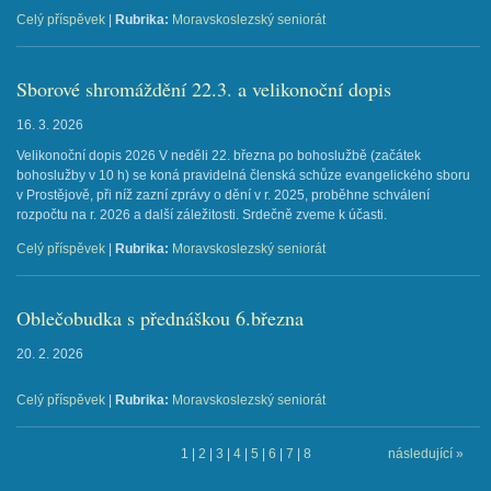
Celý příspěvek
|
Rubrika:
Moravskoslezský seniorát
Sborové shromáždění 22.3. a velikonoční dopis
16. 3. 2026
Velikonoční dopis 2026 V neděli 22. března po bohoslužbě (začátek
bohoslužby v 10 h) se koná pravidelná členská schůze evangelického sboru
v Prostějově, při níž zazní zprávy o dění v r. 2025, proběhne schválení
rozpočtu na r. 2026 a další záležitosti. Srdečně zveme k účasti.
Celý příspěvek
|
Rubrika:
Moravskoslezský seniorát
Oblečobudka s přednáškou 6.března
20. 2. 2026
Celý příspěvek
|
Rubrika:
Moravskoslezský seniorát
1
|
2
|
3
|
4
|
5
|
6
|
7
|
8
následující »