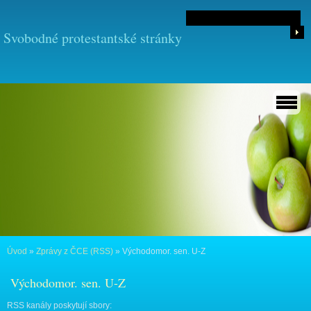
Svobodné protestantské stránky
Úvod
»
Zprávy z ČCE (RSS)
»
Východomor. sen. U-Z
Východomor. sen. U-Z
RSS kanály poskytují sbory: