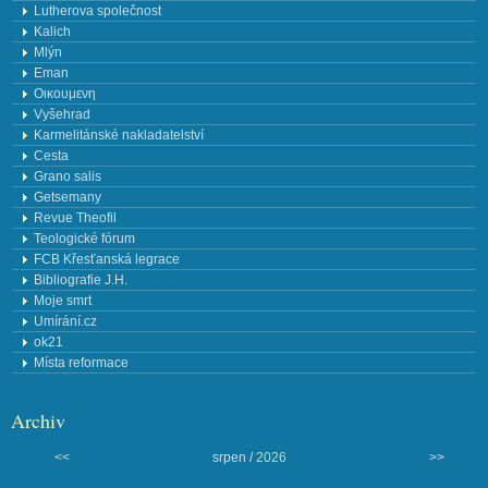
Lutherova společnost
Kalich
Mlýn
Eman
Οικουμενη
Vyšehrad
Karmelitánské nakladatelství
Cesta
Grano salis
Getsemany
Revue Theofil
Teologické fórum
FCB Křesťanská legrace
Bibliografie J.H.
Moje smrt
Umírání.cz
ok21
Místa reformace
Archiv
<<
srpen /
2026
>>