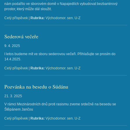
nám podařilo ve sborovém domě v Napajedlích vybudovat bezbariérový
prostor, který může dál sloužit.
Celý příspěvek
|
Rubrika:
Východomor. sen. U-Z
Sederová večeře
9. 4. 2025
I letos budeme mít ve sboru sederovou večeři. Přihlašujte se prosím do
14.4.2025.
Celý příspěvek
|
Rubrika:
Východomor. sen. U-Z
Pozvánka na besedu o Súdánu
21. 3. 2025
V rámci Mezinárodních dnů proti rasismu zveme srdečně na besedu se
Štěpánem Jančou
Celý příspěvek
|
Rubrika:
Východomor. sen. U-Z