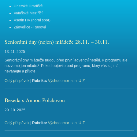
Uherské Hradiště
Valašské Meziříčí
Vsetín HV (horní sbor)
Zádveřice - Raková
Seniorátní dny (nejen) mládeže 28.11. – 30.11.
13. 11. 2025
Seniorátní dny mládeže budou před první adventní nedělí. K programu ale
nezveme jen mládež. Pokud objevíte bod programu, který vás zajímá,
neváhejte a přijďte.
Celý příspěvek
|
Rubrika:
Východomor. sen. U-Z
Beseda s Annou Polckovou
29. 10. 2025
Celý příspěvek
|
Rubrika:
Východomor. sen. U-Z