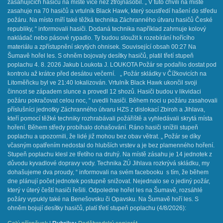
zasahujících hasičů na místě více než ztrojnásobil. „ V tuto chvíli na místě
zasahuje na 70 hasičů a vrtulník Black Hawk, který soustředí hašení do středu
požáru. Na místo míří také těžká technika Záchranného útvaru hasičů České
republiky, “ informovali hasiči. Dodaná technika například zahrnuje kolový
nakládač nebo pásové rypadlo. Ty budou sloužit k rozebírání hořícího
materiálu a zpřístupnění skrytých ohnisek. Související obsah 00:27 Na
Šumavě hořel les. S ohněm bojovaly desítky hasičů, platil třetí stupeň
poplachu 4. 8. 2026 Jakub Loukota J. LOUKOTA Požár se podařilo dostat pod
kontrolu až krátce před desátou večerní. „ Požár skládky v Čížkovicích na
Litoměřicku byl ve 21:40 lokalizován. Vrtulník Black Hawk ukončil svoji
činnost se západem slunce a provedl 12 shozů. Hasiči budou v likvidaci
požáru pokračovat celou noc, “ uvedli hasiči. Během noci u požáru zasahovali
příslušníci jednotky Záchranného útvaru HZS z dislokací Zbiroh a Jihlava,
kteří pomocí těžké techniky rozhrabávali požářiště a vyhledávali skrytá místa
hoření. Během středy probíhalo dohašování. Ráno hasiči snížili stupeň
poplachu a upozornili, že lidé již mohou bez obav větrat. „ Požár se díky
včasným opatřením nedostal do hlubších vrstev a je bez plamenného hoření.
Stupeň poplachu klesl ze třetího na druhý. Na místě zásahu je 14 jednotek z
důvodu kyvadlové dopravy vody. Technika ZÚ Jihlava rozkrývá skládku, my
dohašujeme dva proudy, “ informovali na svém facebooku s tím, že během
dne plánují počet jednotek postupně snižovat. Nejednalo se o jediný požár,
který v úterý čeští hasiči řešili. Odpoledne hořel les na Šumavě, rozsáhlé
požáry vypukly také na Benešovsku či Opavsku. Na Šumavě hoří les. S
ohněm bojují desítky hasičů, platí třetí stupeň poplachu (4/8/2026):