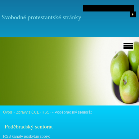
Svobodné protestantské stránky
Úvod
»
Zprávy z ČCE (RSS)
»
Poděbradský seniorát
Poděbradský seniorát
RSS kanály poskytují sbory: