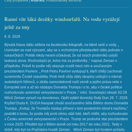
Celý příspěvek
|
Rubrika:
Poděbradský seniorát
Ranní vítr láká desítky windsurfařů. Na vodu vyrážejí
ještě za tmy
6. 8. 2026
Bývalá hlava státu sdílela na facebooku fotografii, na které sedí u vody. „
Usmívám se nad výzvami, aby se s vrcholnými představiteli státu jednalo v
rukavičkách. Politik nikdy nesmí očekávat, že od svých protivníků uslyší
laskavá slova. Rozhodující je, koho má za protivníky ,“ napsal Zeman v
příspěvku. Právě to podle něj ukazuje rozdíl mezi ním a současným
prezidentem Pavlem. „ Proti Petru Pavlovi vystupují ti, kteří chtějí zachovat
suverenitu České republiky. Proti mně vždy stály skupiny usilující o návrat
sudetských Němců, o ztrátu samostatnosti naší země a jejího práva veta v
Evropské unii a až do nástupu Donalda Trumpa i o to, aby v české politice
rozhodovalo americké velvyslanectví v Praze ,“ míní. Související obsah 02:29
Miloš Zeman vyrazil na dovolenou. Opět vytáhl ikonický žlutý člun 28. 7. 2026
Kryštof Duda K. DUDA Naopak chválí současného šéfa Bílého domu Donalda
Trumpa. „Kvituji, že Trumpův nástup přinesl v tom posledním obrat k lepšímu,“
podotkl k tomu, že podle něj proti němu stáli lidé, kteří chtěli, aby rozhodovalo
v Česku americké velvyslanectví v Praze. Trump se podruhé stal prezidentem
v roce 2025. Předtím byl v Bílém domě od roku 2017 do roku 2021. Tedy v
době, kdy byl na Pražském hradě Zeman. Miloš Zeman byl hostem pořadu