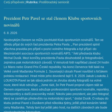
Celý příspěvek
|
Rubrika:
Poděbradský seniorát
Prezident Petr Pavel se stal členem Klubu sportovních
novinářů
6. 8. 2026
Neobvyklým členem se může pochlubit Klub sportovních novinářů. Ten ve
středu přijal do svých řad prezidenta Petra Pavla. „ Pan prezident splnil
všechna pravidla pro přijetí v pozici volného fotografa a byl přijat i do
Mezinárodní asociace sportovních novinářů AIPS, “ řekl předseda klubu
Michal Dusík. Mezi koníčky prezidenta Pavla dlouhodobě je fotografování,
zejména pak motoristických závodů. V minulosti fotil například závod 24 hodin
Le Mans nebo Grand Prix České republiky. Na konci července fotil také na
Velké ceně Maďarska Formule 1. Související obsah Pavel navštívil s foťákem
polskou restauraci. Hrad místo jeho dovolené tajil 5. 8. 2026 Jakub Loukota J.
LOUKOTA ​Pavel se tak stává jedním ze zhruba stovky fotografů na volné
noze, které klub sdružuje. „ Jsme rádi, že Petr Pavel projevil zájem stát se
členem organizace, která sdružuje profesionální sportovní novináře, reportéry,
fotoreportéry a další pracovníky médií. Nikoliv jako prezident, ale jako fotograf,
který se zaměřuje především na motoristický sport, “ dodal Dusík. O vstupu do
klubu jednal Pavel s Dusíkem před několika týdny, ještě před konáním Velké
ceny Maďarska. Tehdy tam byl ještě jako host, na dalších závodech ale bude