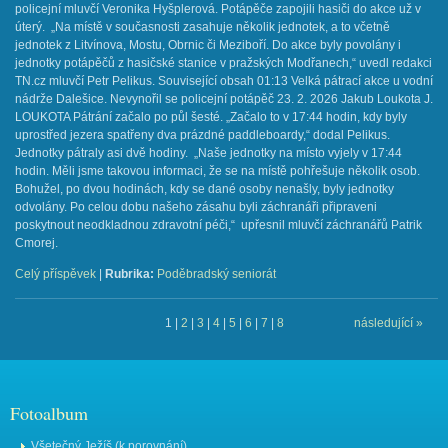
policejní mluvčí Veronika Hyšplerová. Potápěče zapojili hasiči do akce už v
úterý. „Na místě v současnosti zasahuje několik jednotek, a to včetně
jednotek z Litvínova, Mostu, Obrnic či Meziboří. Do akce byly povolány i
jednotky potápěčů z hasičské stanice v pražských Modřanech,“ uvedl redakci
TN.cz mluvčí Petr Pelikus. Související obsah 01:13 Velká pátrací akce u vodní
nádrže Dalešice. Nevynořil se policejní potápěč 23. 2. 2026 Jakub Loukota J.
LOUKOTA ​Pátrání začalo po půl šesté. „Začalo to v 17:44 hodin, kdy byly
uprostřed jezera spatřeny dva prázdné paddleboardy,“ dodal Pelikus.
Jednotky pátraly asi dvě hodiny. „Naše jednotky na místo vyjely v 17:44
hodin. Měli jsme takovou informaci, že se na místě pohřešuje několik osob.
Bohužel, po dvou hodinách, kdy se dané osoby nenašly, byly jednotky
odvolány. Po celou dobu našeho zásahu byli záchranáři připraveni
poskytnout neodkladnou zdravotní péči,“ upřesnil mluvčí záchranářů Patrik
Cmorej.
Celý příspěvek
|
Rubrika:
Poděbradský seniorát
1
|
2
|
3
|
4
|
5
|
6
|
7
|
8
následující »
Fotoalbum
Všetečný Ježíš (k porovnání)