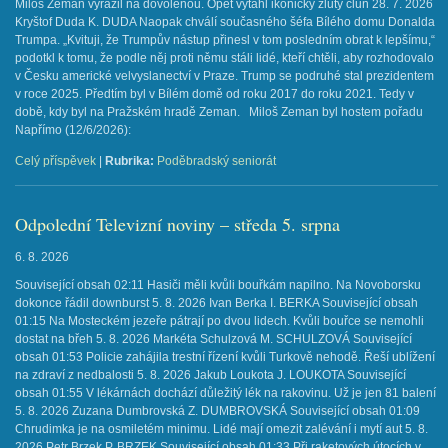
Miloš Zeman vyrazil na dovolenou. Opět vytáhl ikonický žlutý člun 28. 7. 2026
Kryštof Duda K. DUDA Naopak chválí současného šéfa Bílého domu Donalda
Trumpa. „Kvituji, že Trumpův nástup přinesl v tom posledním obrat k lepšímu,“
podotkl k tomu, že podle něj proti němu stáli lidé, kteří chtěli, aby rozhodovalo
v Česku americké velvyslanectví v Praze. Trump se podruhé stal prezidentem
v roce 2025. Předtím byl v Bílém domě od roku 2017 do roku 2021. Tedy v
době, kdy byl na Pražském hradě Zeman. Miloš Zeman byl hostem pořadu
Napřímo (12/6/2026): ​
Celý příspěvek
|
Rubrika:
Poděbradský seniorát
Odpolední Televizní noviny – středa 5. srpna
6. 8. 2026
Související obsah 02:11 Hasiči měli kvůli bouřkám napilno. Na Novoborsku
dokonce řádil downburst 5. 8. 2026 Ivan Berka I. BERKA Související obsah
01:15 Na Mosteckém jezeře pátrají po dvou lidech. Kvůli bouřce se nemohli
dostat na břeh 5. 8. 2026 Markéta Schulzová M. SCHULZOVÁ Související
obsah 01:53 Policie zahájila trestní řízení kvůli Turkově nehodě. Řeší ublížení
na zdraví z nedbalosti 5. 8. 2026 Jakub Loukota J. LOUKOTA Související
obsah 01:55 V lékárnách dochází důležitý lék na rakovinu. Už je jen 81 balení
5. 8. 2026 Zuzana Dumbrovská Z. DUMBROVSKÁ Související obsah 01:09
Chrudimka je na osmiletém minimu. Lidé mají omezit zalévání i mytí aut 5. 8.
2026 Petr Brzek P. BRZEK Související obsah 01:33 Při raketových útocích v