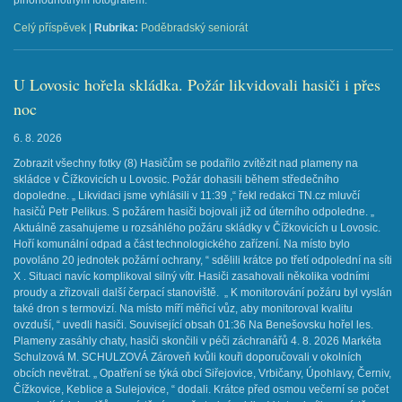
plnohodnotným fotografem.
Celý příspěvek
|
Rubrika:
Poděbradský seniorát
U Lovosic hořela skládka. Požár likvidovali hasiči i přes
noc
6. 8. 2026
Zobrazit všechny fotky (8) Hasičům se podařilo zvítězit nad plameny na
skládce v Čížkovicích u Lovosic. Požár dohasili během středečního
dopoledne. „ Likvidaci jsme vyhlásili v 11:39 ,“ řekl redakci TN.cz mluvčí
hasičů Petr Pelikus. S požárem hasiči bojovali již od úterního odpoledne. „
Aktuálně zasahujeme u rozsáhlého požáru skládky v Čížkovicích u Lovosic.
Hoří komunální odpad a část technologického zařízení. Na místo bylo
povoláno 20 jednotek požární ochrany, “ sdělili krátce po třetí odpolední na síti
X . Situaci navíc komplikoval silný vítr. Hasiči zasahovali několika vodními
proudy a zřizovali další čerpací stanoviště. „ K monitorování požáru byl vyslán
také dron s termovizí. Na místo míří měřicí vůz, aby monitoroval kvalitu
ovzduší, “ uvedli hasiči. Související obsah 01:36 Na Benešovsku hořel les.
Plameny zasáhly chaty, hasiči skončili v péči záchranářů 4. 8. 2026 Markéta
Schulzová M. SCHULZOVÁ Zároveň kvůli kouři doporučovali v okolních
obcích nevětrat. „ Opatření se týká obcí Siřejovice, Vrbičany, Úpohlavy, Černiv,
Čížkovice, Keblice a Sulejovice, “ dodali. Krátce před osmou večerní se počet