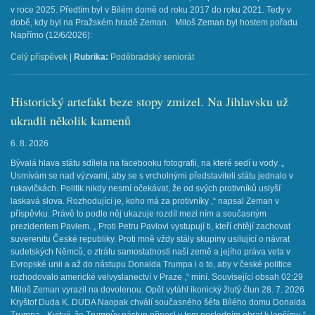
v roce 2025. Předtím byl v Bílém domě od roku 2017 do roku 2021. Tedy v
době, kdy byl na Pražském hradě Zeman. Miloš Zeman byl hostem pořadu
Napřímo (12/6/2026): ​
Celý příspěvek
|
Rubrika:
Poděbradský seniorát
Historický artefakt beze stopy zmizel. Na Jihlavsku už
ukradli několik kamenů
6. 8. 2026
Bývalá hlava státu sdílela na facebooku fotografii, na které sedí u vody. „
Usmívám se nad výzvami, aby se s vrcholnými představiteli státu jednalo v
rukavičkách. Politik nikdy nesmí očekávat, že od svých protivníků uslyší
laskavá slova. Rozhodující je, koho má za protivníky ,“ napsal Zeman v
příspěvku. Právě to podle něj ukazuje rozdíl mezi ním a současným
prezidentem Pavlem. „ Proti Petru Pavlovi vystupují ti, kteří chtějí zachovat
suverenitu České republiky. Proti mně vždy stály skupiny usilující o návrat
sudetských Němců, o ztrátu samostatnosti naší země a jejího práva veta v
Evropské unii a až do nástupu Donalda Trumpa i o to, aby v české politice
rozhodovalo americké velvyslanectví v Praze ,“ míní. Související obsah 02:29
Miloš Zeman vyrazil na dovolenou. Opět vytáhl ikonický žlutý člun 28. 7. 2026
Kryštof Duda K. DUDA Naopak chválí současného šéfa Bílého domu Donalda