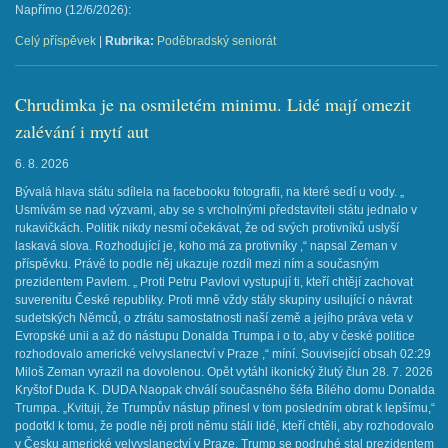
Napřímo (12/6/2026): ​
Celý příspěvek
|
Rubrika:
Poděbradský seniorát
Chrudimka je na osmiletém minimu. Lidé mají omezit
zalévání i mytí aut
6. 8. 2026
Bývalá hlava státu sdílela na facebooku fotografii, na které sedí u vody. „
Usmívám se nad výzvami, aby se s vrcholnými představiteli státu jednalo v
rukavičkách. Politik nikdy nesmí očekávat, že od svých protivníků uslyší
laskavá slova. Rozhodující je, koho má za protivníky ,“ napsal Zeman v
příspěvku. Právě to podle něj ukazuje rozdíl mezi ním a současným
prezidentem Pavlem. „ Proti Petru Pavlovi vystupují ti, kteří chtějí zachovat
suverenitu České republiky. Proti mně vždy stály skupiny usilující o návrat
sudetských Němců, o ztrátu samostatnosti naší země a jejího práva veta v
Evropské unii a až do nástupu Donalda Trumpa i o to, aby v české politice
rozhodovalo americké velvyslanectví v Praze ,“ míní. Související obsah 02:29
Miloš Zeman vyrazil na dovolenou. Opět vytáhl ikonický žlutý člun 28. 7. 2026
Kryštof Duda K. DUDA Naopak chválí současného šéfa Bílého domu Donalda
Trumpa. „Kvituji, že Trumpův nástup přinesl v tom posledním obrat k lepšímu,“
podotkl k tomu, že podle něj proti němu stáli lidé, kteří chtěli, aby rozhodovalo
v Česku americké velvyslanectví v Praze. Trump se podruhé stal prezidentem