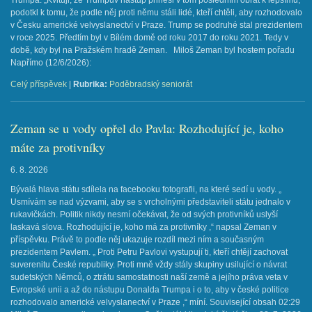
Trumpa. „Kvituji, že Trumpův nástup přinesl v tom posledním obrat k lepšímu,“
podotkl k tomu, že podle něj proti němu stáli lidé, kteří chtěli, aby rozhodovalo
v Česku americké velvyslanectví v Praze. Trump se podruhé stal prezidentem
v roce 2025. Předtím byl v Bílém domě od roku 2017 do roku 2021. Tedy v
době, kdy byl na Pražském hradě Zeman. Miloš Zeman byl hostem pořadu
Napřímo (12/6/2026): ​
Celý příspěvek
|
Rubrika:
Poděbradský seniorát
Zeman se u vody opřel do Pavla: Rozhodující je, koho
máte za protivníky
6. 8. 2026
Bývalá hlava státu sdílela na facebooku fotografii, na které sedí u vody. „
Usmívám se nad výzvami, aby se s vrcholnými představiteli státu jednalo v
rukavičkách. Politik nikdy nesmí očekávat, že od svých protivníků uslyší
laskavá slova. Rozhodující je, koho má za protivníky ,“ napsal Zeman v
příspěvku. Právě to podle něj ukazuje rozdíl mezi ním a současným
prezidentem Pavlem. „ Proti Petru Pavlovi vystupují ti, kteří chtějí zachovat
suverenitu České republiky. Proti mně vždy stály skupiny usilující o návrat
sudetských Němců, o ztrátu samostatnosti naší země a jejího práva veta v
Evropské unii a až do nástupu Donalda Trumpa i o to, aby v české politice
rozhodovalo americké velvyslanectví v Praze ,“ míní. Související obsah 02:29