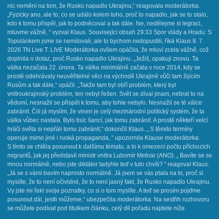
nic nemění na tom, že Rusko napadlo Ukrajinu,“ reagovala moderátorka.
„Fyzicky ano, ale to, co se událo kolem toho, proč to napadlo, jak se to stalo,
kdo k tomu přispěl, jak to podněcoval a tak dále. Ne, nedělejme si legraci,
mluvme vážně, “ vyzval Klaus. Související obsah 29:33 Spor vlády a Hradu: S
Topolánkem jsme se nemilovali, ale to bychom nedopustili, říká Klaus 8. 7.
2026 TN Live T. LIVE ​Moderátorka ovšem opáčila, že mluví zcela vážně, což
doplnila o dotaz, proč Rusko napadlo Ukrajinu. „Ježiš, opakuji znovu. Ta
válka nezačala 22. února. Ta válka minimálně začala v roce 2014, kdy se
prostě odehrávaly neuvěřitelné věci na východě Ukrajině vůči tam žijícím
Rusům a tak dále,“ opáčil. „Takže tam byl obří problém, který byl
vnitroukrajinský problém, ten nebyl řešen. Svět se díval jinam, nebral to na
vědomí, nesnažil se přispět k tomu, aby tohle nebylo. Nesnažil se té válce
zabránit. Čili já myslím, že vinen je celý mezinárodní politický systém, že ta
válka vůbec nastala. Bylo tisíc šancí, jak tomu zabránit. A prostě někteří velcí
hráči světa si nepřáli tomu zabránit,“ dokončil Klaus. „ S těmito termíny
operuje mimo jiné i ruská propaganda, “ upozornila Klause moderátorka.
S tímto se chtěla posunout k dalšímu tématu, a to k omezení počtu příchozích
migrantů, jak jej představil ministr vnitra Lubomír Metnar (ANO). „ Bavíte se se
mnou normálně, nebo jste diktátor tadyhle teď v tuto chvíli? “ reagoval Klaus.
„Já se s vámi bavím naprosto normálně. Já jsem se vás ptala na to, proč si
myslíte, že to není očividné, že to není jasný fakt, že Rusko napadlo Ukrajinu.
Vy jste mi řekl svoje poznatky, co si o tom myslíte. A teď se prosím pojďme
posunout dál, jestli můžeme,“ ubezpečila moderátorka. Na sestřih rozhovoru
se můžete podívat pod titulkem článku, celý díl pořadu najdete níže. ​