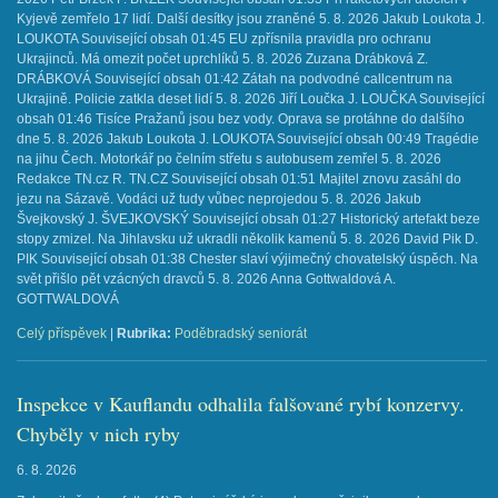
Kyjevě zemřelo 17 lidí. Další desítky jsou zraněné 5. 8. 2026 Jakub Loukota J.
LOUKOTA Související obsah 01:45 EU zpřísnila pravidla pro ochranu
Ukrajinců. Má omezit počet uprchlíků 5. 8. 2026 Zuzana Drábková Z.
DRÁBKOVÁ Související obsah 01:42 Zátah na podvodné callcentrum na
Ukrajině. Policie zatkla deset lidí 5. 8. 2026 Jiří Loučka J. LOUČKA Související
obsah 01:46 Tisíce Pražanů jsou bez vody. Oprava se protáhne do dalšího
dne 5. 8. 2026 Jakub Loukota J. LOUKOTA Související obsah 00:49 Tragédie
na jihu Čech. Motorkář po čelním střetu s autobusem zemřel 5. 8. 2026
Redakce TN.cz R. TN.CZ Související obsah 01:51 Majitel znovu zasáhl do
jezu na Sázavě. Vodáci už tudy vůbec neprojedou 5. 8. 2026 Jakub
Švejkovský J. ŠVEJKOVSKÝ Související obsah 01:27 Historický artefakt beze
stopy zmizel. Na Jihlavsku už ukradli několik kamenů 5. 8. 2026 David Pik D.
PIK Související obsah 01:38 Chester slaví výjimečný chovatelský úspěch. Na
svět přišlo pět vzácných dravců 5. 8. 2026 Anna Gottwaldová A.
GOTTWALDOVÁ
Celý příspěvek
|
Rubrika:
Poděbradský seniorát
Inspekce v Kauflandu odhalila falšované rybí konzervy.
Chyběly v nich ryby
6. 8. 2026