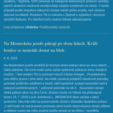
opatření, “ doplnila. SZPI zařazuje do kategorie falšovaných potravin výrobky,
jejichž skutečné vlastnosti neodpovídají údajům uvedeným na obalu. V tomto
případě podle inspekce zákazníci dostali méně rybího podílu, než výrobce
sliboval na etiketě. Redakce TN.cz oslovila s žádostí o vyjádření i dovozce
výrobků Baltaxia. Po obdržení jeho reakce článek aktualizujeme.
Celý příspěvek
|
Rubrika:
Poděbradský seniorát
Na Mosteckém jezeře pátrají po dvou lidech. Kvůli
bouřce se nemohli dostat na břeh
6. 8. 2026
Na Mosteckém jezeře probíhá již druhým dnem pátrací akce po dvou lidech. „
Stále pátráme. Od osmi hodin jsme začali opětovně pátrat po dvou mladých
mužích, “ řekl redakci TN.cz policejní mluvčí Václav Krieger. „ Propátrávány
jsou břehy jezera i jeho okolí. Na místě zasahují potápěči zásahové jednotky,
policisté poříčního oddělení a hasiči, kteří společně vyvíjejí maximální úsilí k
nalezení pohřešovaných ,“ upřesnili policisté na síti X . Související obsah
Velká pátrací akce na jihu Čech: Zmizení muže ve Vltavě má překvapivý
konec 19. 7. 2026 Lucie Jiránková L. JIRÁNKOVÁ Akce začala v úterý
podvečer. Oba lidé měli na jezerní ploše zůstat v důsledku špatného počasí.
„V pět hodin se nad jezerem prohnala silná bouře doprovázená silným větrem
a některé osoby tak měly značné potíže dostat se ke břehu,“ vysvětlila