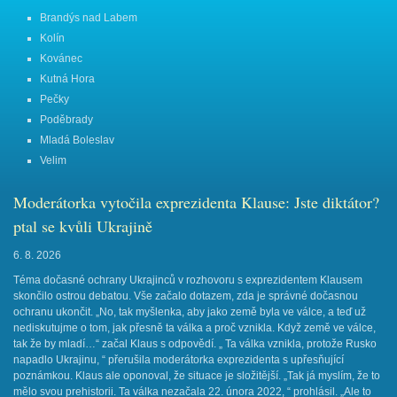
Brandýs nad Labem
Kolín
Kovánec
Kutná Hora
Pečky
Poděbrady
Mladá Boleslav
Velim
Moderátorka vytočila exprezidenta Klause: Jste diktátor?
ptal se kvůli Ukrajině
6. 8. 2026
Téma dočasné ochrany Ukrajinců v rozhovoru s exprezidentem Klausem
skončilo ostrou debatou. Vše začalo dotazem, zda je správné dočasnou
ochranu ukončit. „No, tak myšlenka, aby jako země byla ve válce, a teď už
nediskutujme o tom, jak přesně ta válka a proč vznikla. Když země ve válce,
tak že by mladí…“ začal Klaus s odpovědí. „ Ta válka vznikla, protože Rusko
napadlo Ukrajinu, “ přerušila moderátorka exprezidenta s upřesňující
poznámkou. Klaus ale oponoval, že situace je složitější. „Tak já myslím, že to
mělo svou prehistorii. Ta válka nezačala 22. února 2022, “ prohlásil. „Ale to