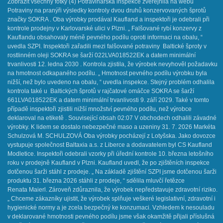
Zobrazit všechny fotky (4) ​Potravinářská inspekce zveřejnila na webu
Potraviny na pranýři výsledky kontroly dvou druhů konzervovaných šprotů
značky SOKRA . Oba výrobky prodával Kaufland a inspektoři je odebrali při
kontrole prodejny v Karlovarské ulici v Plzni. „ Falšované rybí konzervy z
Kauflandu obsahovaly méně pevného podílu oproti informaci na obalu, “
uvedla SZPI. Inspektoři zařadili mezi falšované potraviny Baltické šproty v
rostlinném oleji SOKRA se šarží 022LVA018522EK a datem minimální
trvanlivosti 12. ledna 2030 . Kontrola zjistila, že výrobek nevyhověl požadavku
na hmotnost odkapaného podílu. „ Hmotnost pevného podílu výrobku byla
nižší, než bylo uvedeno na obalu, “ uvedla inspekce. Stejný problém odhalila
kontrola také u Baltických šprotů v rajčatové omáčce SOKRA se šarží
661LVA018522EK a datem minimální trvanlivosti 9. září 2029. Také v tomto
případě inspektoři zjistili nižší množství pevného podílu, než výrobce
deklaroval na etiketě . Související obsah 02:07 V obchodech odhalili závadné
výrobky. K lidem se dostalo nebezpečné maso a uzeniny 31. 7. 2026 Markéta
Schulzová M. SCHULZOVÁ ​Oba výrobky pocházejí z Lotyšska. Jako dovozce
vystupuje společnost Baltaxia a.s. z Liberce a dodavatelem byl CS Kaufland
Modletice. Inspektoři odebrali vzorky při úřední kontrole 10. března letošního
roku v prodejně Kaufland v Plzni. Kaufland uvedl, že po zjištěních inspekce
dotčenou šarži stáhl z prodeje. „ Na základě zjištění SZPI jsme dotčenou šarži
produktu 31. března 2026 stáhli z prodeje, “ sdělila mluvčí řetězce
Renata Maierl. Zároveň zdůraznila, že výrobek nepředstavuje zdravotní riziko.
„ Chceme zákazníky ujistit, že výrobek splňuje veškeré legislativní, zdravotní i
hygienické normy a je zcela bezpečný ke konzumaci. Vzhledem k nesouladu
v deklarované hmotnosti pevného podílu jsme však okamžitě přijali příslušná