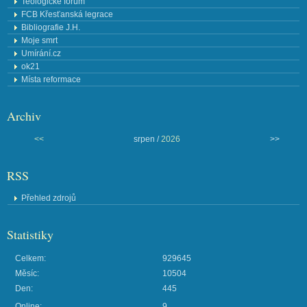
Teologické fórum
FCB Křesťanská legrace
Bibliografie J.H.
Moje smrt
Umírání.cz
ok21
Místa reformace
Archiv
<<
srpen /
2026
>>
RSS
Přehled zdrojů
Statistiky
Celkem:
929645
Měsíc:
10504
Den:
445
Online:
9