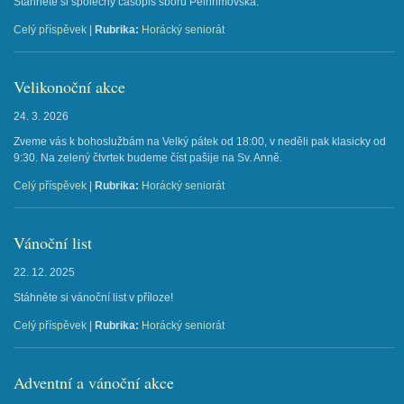
Stáhněte si společný časopis sborů Pelhřimovska.
Celý příspěvek
|
Rubrika:
Horácký seniorát
Velikonoční akce
24. 3. 2026
Zveme vás k bohoslužbám na Velký pátek od 18:00, v neděli pak klasicky od
9:30. Na zelený čtvrtek budeme číst pašije na Sv. Anně.
Celý příspěvek
|
Rubrika:
Horácký seniorát
Vánoční list
22. 12. 2025
Stáhněte si vánoční list v příloze!
Celý příspěvek
|
Rubrika:
Horácký seniorát
Adventní a vánoční akce