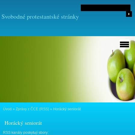
Svobodné protestantské stránky
Úvod
»
Zprávy z ČCE (RSS)
»
Horácký seniorát
Horácký seniorát
RSS kanály poskytují sbory: