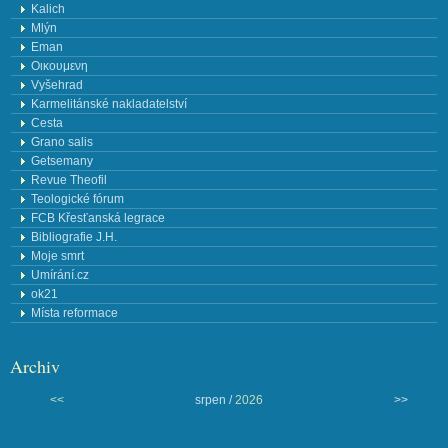
Kalich
Mlýn
Eman
Οικουμενη
Vyšehrad
Karmelitánské nakladatelství
Cesta
Grano salis
Getsemany
Revue Theofil
Teologické fórum
FCB Křesťanská legrace
Bibliografie J.H.
Moje smrt
Umírání.cz
ok21
Místa reformace
Archiv
<<
srpen /
2026
>>