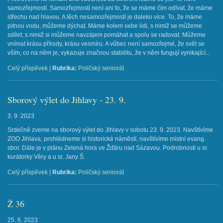
samozřejmostí. Samozřejmostí není ani to, že se máme čím odívat, že máme
střechu nad hlavou. A těch nesamozřejmostí je daleko více. To, že máme
pitnou vodu, můžeme dýchat. Máme kolem sebe lidi, s nimiž se můžeme
sdílet, s nimiž si můžeme navzájem pomáhat a spolu se radovat. Můžeme
vnímat krásu přírody, krásu vesmíru. A vůbec není samozřejmé, že svět se
vším, co na něm je, vykazuje značnou stabilitu, že v něm fungují vynikající...
Celý příspěvek
|
Rubrika:
Poličský seniorát
Sborový výlet do Jihlavy - 23. 9.
3. 9. 2023
Srdečně zveme na sborový výlet do Jihlavy v sobotu 23. 9. 2023. Navštívíme
ZOO Jihlava, prohlédneme si historické náměstí, navštívíme místní evang.
sbor. Dále je v plánu Zelená hora ve Žďáru nad Sázavou. Podrobnosti u sr.
kurátorky Věry a u sr. Jany Š.
Celý příspěvek
|
Rubrika:
Poličský seniorát
Ž 36
25. 6. 2023