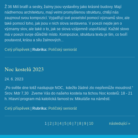
Ž 36 Milí bratři a sestry, žalmy jsou vystavěny jako krásné budovy. Mají
nádhernou architekturu, mají velmi promyšlenou strukturu, chtějí nás
zaujmout svou kompozicí. Vyjadřují své poselství pomocí významů slov, ale
také pomocí toho, jak jsou v nich slova sestavena. V poezii nejde jen o
významy slov, ale také o to, jak se slova vzájemně uspořádají. Každé slovo
má v poezii svoje důležité místo. Kompozice, struktura textu je tím, co tvoří
poutavost, krásu a sílu žalmových...
Celý příspěvek
|
Rubrika:
Poličský seniorát
Noc kostelů 2023
24. 6. 2023
„Po světle dne totiž nastupuje NOC, kdežto žádné zlo nepřemůže moudrost.“
Srov. Mdr 7,30 Zveme Vás do našeho kostela na tichou Noc kostelů: 18 - 21
h. Hlavní program má katolická farnost sv. Mikuláše na náměstí.
Celý příspěvek
|
Rubrika:
Poličský seniorát
1
|
2
|
3
|
4
|
5
|
6
|
7
|
8
|
9
|
10
následující »