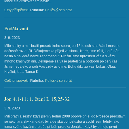
lehce elektrifikovaném hávu:...
Celý příspěvek
|
Rubrika:
Poličský seniorát
Poděkování
3. 9. 2023
Milé sestry a milí bratři prosečského sboru, po 15 letech se s Vámi musíme
dočasně rozloučit. Děkujeme za přijetí ve sboru, které jsme cítili, které nás
neslo a na které nelze zapomenout. Prožili jsme uprostřed vás a s vámi
mnoho krásných dní. Děkujeme za Vaše přátelství a podporu po celý čas.
Jsme nedaleko a rádi Vás vždy uvidíme. Bohu díky za vás. Lukáš, Olga,
Kryštof, Ida a Tamar K.
Celý příspěvek
|
Rubrika:
Poličský seniorát
Jon 4,1-11; 1. čtení L 15,25-32
3. 9. 2023
Milí bratři a sestry, když jsem v lednu 2008 poprvé přijel do Proseče představit
se jako farářský kandidát, byla dětská bohoslužba a zvolil jsem tehdy jako
téma svého kázání pro děti příběh proroka Jonáše. Když bylo moje první