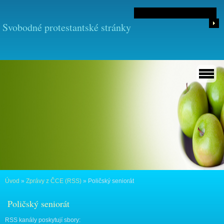
Svobodné protestantské stránky
Úvod
»
Zprávy z ČCE (RSS)
»
Poličský seniorát
Poličský seniorát
RSS kanály poskytují sbory: