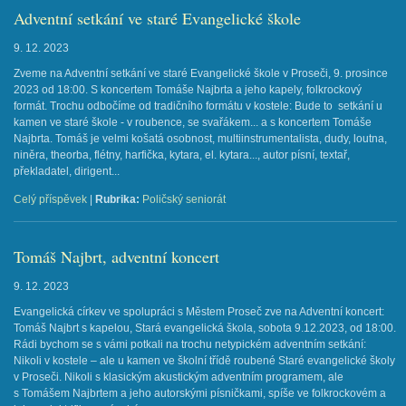
Adventní setkání ve staré Evangelické škole
9. 12. 2023
Zveme na Adventní setkání ve staré Evangelické škole v Proseči, 9. prosince
2023 od 18:00. S koncertem Tomáše Najbrta a jeho kapely, folkrockový
formát. Trochu odbočíme od tradičního formátu v kostele: Bude to setkání u
kamen ve staré škole - v roubence, se svařákem... a s koncertem Tomáše
Najbrta. Tomáš je velmi košatá osobnost, multiinstrumentalista, dudy, loutna,
niněra, theorba, flétny, harfička, kytara, el. kytara..., autor písní, textař,
překladatel, dirigent...
Celý příspěvek
|
Rubrika:
Poličský seniorát
Tomáš Najbrt, adventní koncert
9. 12. 2023
Evangelická církev ve spolupráci s Městem Proseč zve na Adventní koncert:
Tomáš Najbrt s kapelou, Stará evangelická škola, sobota 9.12.2023, od 18:00.
Rádi bychom se s vámi potkali na trochu netypickém adventním setkání:
Nikoli v kostele – ale u kamen ve školní třídě roubené Staré evangelické školy
v Proseči. Nikoli s klasickým akustickým adventním programem, ale
s Tomášem Najbrtem a jeho autorskými písničkami, spíše ve folkrockovém a