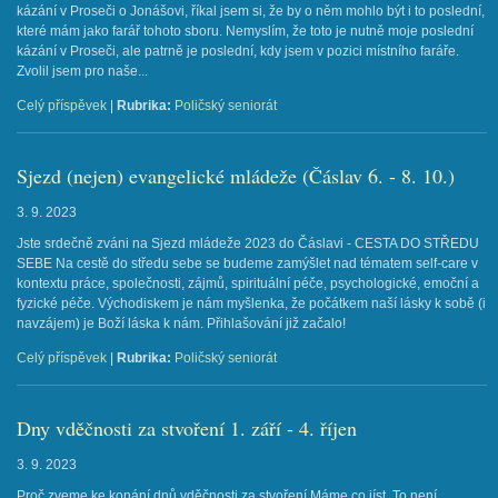
kázání v Proseči o Jonášovi, říkal jsem si, že by o něm mohlo být i to poslední,
které mám jako farář tohoto sboru. Nemyslím, že toto je nutně moje poslední
kázání v Proseči, ale patrně je poslední, kdy jsem v pozici místního faráře.
Zvolil jsem pro naše...
Celý příspěvek
|
Rubrika:
Poličský seniorát
Sjezd (nejen) evangelické mládeže (Čáslav 6. - 8. 10.)
3. 9. 2023
Jste srdečně zváni na Sjezd mládeže 2023 do Čáslavi - CESTA DO STŘEDU
SEBE Na cestě do středu sebe se budeme zamýšlet nad tématem self-care v
kontextu práce, společnosti, zájmů, spirituální péče, psychologické, emoční a
fyzické péče. Východiskem je nám myšlenka, že počátkem naší lásky k sobě (i
navzájem) je Boží láska k nám. Přihlašování již začalo!
Celý příspěvek
|
Rubrika:
Poličský seniorát
Dny vděčnosti za stvoření 1. září - 4. říjen
3. 9. 2023
Proč zveme ke konání dnů vděčnosti za stvoření Máme co jíst. To není