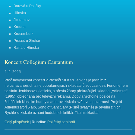
Borová u Poličky
Hlinsko
Jimramov
Krouna
Krucemburk
Proseč u Skutče
Raná u Hlinska
Koncert Collegium Cantantium
2. 4. 2025
Proč nevynechat koncert v Proseči Sir Karl Jenkins je jedním z
nejuznávanějších a nejpopulárnějších skladatelů současnosti. Fenoménem
se stala Jenkinsova klasická, a přesto žánry překračující skladba „Adiemus“
(1995), objednaná pro televizní reklamu. Dobyla vrcholné pozice na
žebříčcích klasické hudby a autorovi získala světovou pozornost. Projekt
Adiemus tvoří 5 alb, Song of Sanctuary (Písně svatyně) je prvním z nich.
Rychle si získalo uznání hudebních kritiků. Titulní skladba...
Celý příspěvek
|
Rubrika:
Poličský seniorát